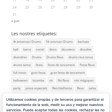
24
25
26
27
28
29
30
31
« Jun
Les nostres etiquetes:
4t aniversari Drums
5è anivrsari Drums
bachata
ball
barra
coctel
disco
discoteca
dissabte
divendres
Drums
Drums Reus
drums reus tanca
drums tanca
festa
festa de tancament
Festa Reus
full moon
gran festa
gran festa de tancament
halloween
kizomba
nit
Nit Reus
nits màgiques
party
preus especials
RecchiaDanza
Reus
salsa
saturday
vip
Utilizamos cookies propias y de terceros para garantizar el
funcionamiento de la web, medir su uso y mejorar nuestros
servicios. Puede aceptar todas las cookies, rechazar las no