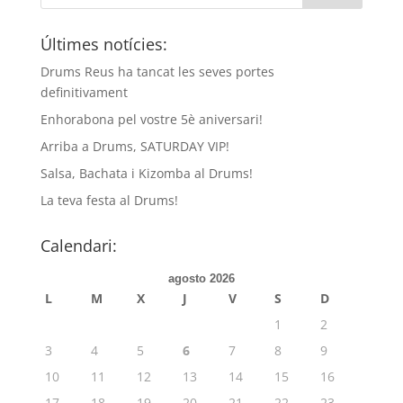
Últimes notícies:
Drums Reus ha tancat les seves portes
definitivament
Enhorabona pel vostre 5è aniversari!
Arriba a Drums, SATURDAY VIP!
Salsa, Bachata i Kizomba al Drums!
La teva festa al Drums!
Calendari:
agosto 2026
L
M
X
J
V
S
D
1
2
3
4
5
6
7
8
9
10
11
12
13
14
15
16
17
18
19
20
21
22
23