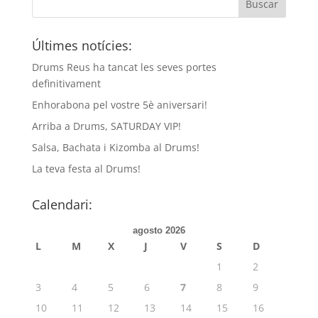
Últimes notícies:
Drums Reus ha tancat les seves portes
definitivament
Enhorabona pel vostre 5è aniversari!
Arriba a Drums, SATURDAY VIP!
Salsa, Bachata i Kizomba al Drums!
La teva festa al Drums!
Calendari:
agosto 2026
L
M
X
J
V
S
D
1
2
3
4
5
6
7
8
9
10
11
12
13
14
15
16