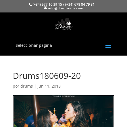
(+34) 977 10 39 15 / (+34) 678 84 79 31
info@drumsreus.com
Seleccionar página
Drums180609-20
por
drums
|
Jun 11, 2018