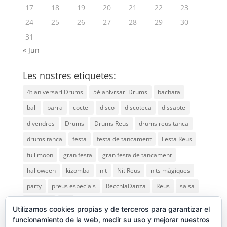
17
18
19
20
21
22
23
24
25
26
27
28
29
30
31
« Jun
Les nostres etiquetes:
4t aniversari Drums
5è anivrsari Drums
bachata
ball
barra
coctel
disco
discoteca
dissabte
divendres
Drums
Drums Reus
drums reus tanca
drums tanca
festa
festa de tancament
Festa Reus
full moon
gran festa
gran festa de tancament
halloween
kizomba
nit
Nit Reus
nits màgiques
party
preus especials
RecchiaDanza
Reus
salsa
saturday
vip
Utilizamos cookies propias y de terceros para garantizar el
funcionamiento de la web, medir su uso y mejorar nuestros