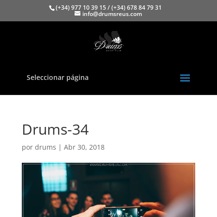
(+34) 977 10 39 15 / (+34) 678 84 79 31
info@drumsreus.com
Seleccionar página
Drums-34
por
drums
|
Abr 30, 2018