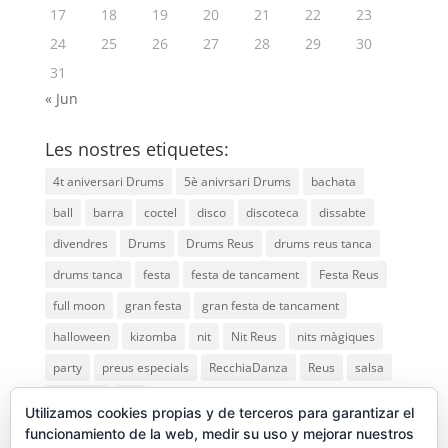
17
18
19
20
21
22
23
24
25
26
27
28
29
30
31
« Jun
Les nostres etiquetes:
4t aniversari Drums
5è anivrsari Drums
bachata
ball
barra
coctel
disco
discoteca
dissabte
divendres
Drums
Drums Reus
drums reus tanca
drums tanca
festa
festa de tancament
Festa Reus
full moon
gran festa
gran festa de tancament
halloween
kizomba
nit
Nit Reus
nits màgiques
party
preus especials
RecchiaDanza
Reus
salsa
saturday
vip
Utilizamos cookies propias y de terceros para garantizar el
funcionamiento de la web, medir su uso y mejorar nuestros