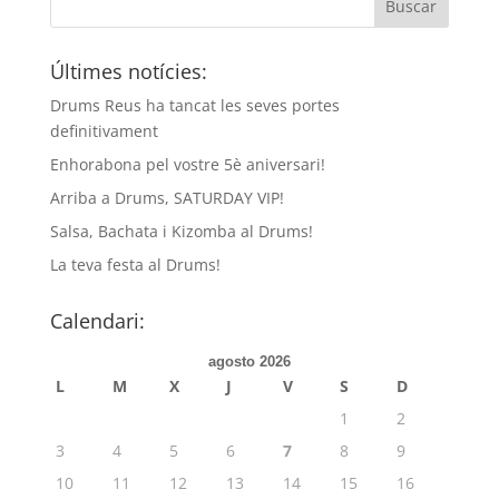
Últimes notícies:
Drums Reus ha tancat les seves portes
definitivament
Enhorabona pel vostre 5è aniversari!
Arriba a Drums, SATURDAY VIP!
Salsa, Bachata i Kizomba al Drums!
La teva festa al Drums!
Calendari:
agosto 2026
L
M
X
J
V
S
D
1
2
3
4
5
6
7
8
9
10
11
12
13
14
15
16