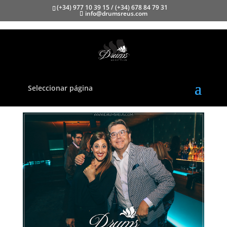
(+34) 977 10 39 15 / (+34) 678 84 79 31
info@drumsreus.com
Drums-9
Seleccionar página
por
drums
|
Abr 30, 2018