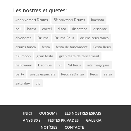
Les nostres etiquetes:
4t aniversari Drums
5è anivrsari Drums
bachata
ball
barra
coctel
disco
discoteca
dissabte
divendres
Drums
Drums Reus
drums reus tanca
drums tanca
festa
festa de tancament
Festa Reus
full moon
gran festa
gran festa de tancament
halloween
kizomba
nit
Nit Reus
nits màgiques
party
preus especials
RecchiaDanza
Reus
salsa
saturday
vip
INICI
QUI SOM?
ELS NOSTRES ESPAIS
ANYS 80’s
FESTES PRIVADES
GALERIA
NOTÍCIES
CONTACTE