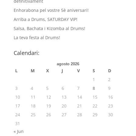
definitivament
Enhorabona pel vostre 5è aniversari!
Arriba a Drums, SATURDAY VIP!
Salsa, Bachata i Kizomba al Drums!
La teva festa al Drums!
Calendari:
agosto 2026
L
M
X
J
V
S
D
1
2
3
4
5
6
7
8
9
10
11
12
13
14
15
16
17
18
19
20
21
22
23
24
25
26
27
28
29
30
31
« Jun