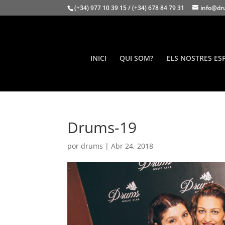
(+34) 977 10 39 15 / (+34) 678 84 79 31
info@dr
INICI
QUI SOM?
ELS NOSTRES ES
Drums-19
por
drums
|
Abr 24, 2018