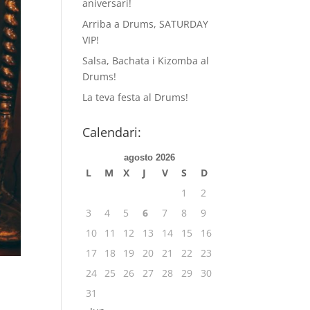
aniversari!
Arriba a Drums, SATURDAY
VIP!
Salsa, Bachata i Kizomba al
Drums!
La teva festa al Drums!
Calendari:
agosto 2026
L
M
X
J
V
S
D
1
2
3
4
5
6
7
8
9
10
11
12
13
14
15
16
17
18
19
20
21
22
23
24
25
26
27
28
29
30
31