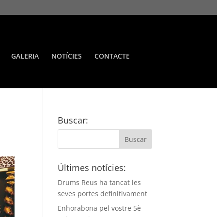
GALERIA
NOTÍCIES
CONTACTE
Buscar:
Últimes notícies:
Drums Reus ha tancat les
seves portes definitivament
Enhorabona pel vostre 5è