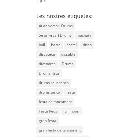
« Jun
Les nostres etiquetes:
4t aniversari Drums
5è anivrsari Drums
bachata
ball
barra
coctel
disco
discoteca
dissabte
divendres
Drums
Drums Reus
drums reus tanca
drums tanca
festa
festa de tancament
Festa Reus
full moon
gran festa
gran festa de tancament