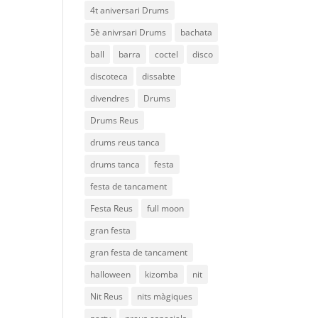
4t aniversari Drums
5è anivrsari Drums
bachata
ball
barra
coctel
disco
discoteca
dissabte
divendres
Drums
Drums Reus
drums reus tanca
drums tanca
festa
festa de tancament
Festa Reus
full moon
gran festa
gran festa de tancament
halloween
kizomba
nit
Nit Reus
nits màgiques