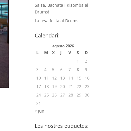
Salsa, Bachata i Kizomba al
Drums!
La teva festa al Drums!
Calendari:
agosto 2026
L
M
X
J
V
S
D
1
2
3
4
5
6
7
8
9
10
11
12
13
14
15
16
17
18
19
20
21
22
23
24
25
26
27
28
29
30
31
« Jun
Les nostres etiquetes: