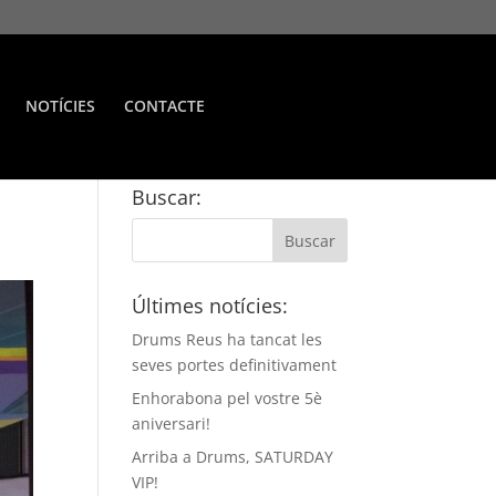
NOTÍCIES
CONTACTE
Buscar:
Últimes notícies:
Drums Reus ha tancat les
seves portes definitivament
Enhorabona pel vostre 5è
aniversari!
Arriba a Drums, SATURDAY
VIP!