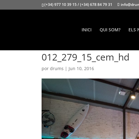
(+34) 977 10 39 15 / (+34) 678 84 79 31
info@dru
INICI
QUI SOM?
ELS 
012_279_15_cem_hd
por
drums
|
Jun 10, 2016