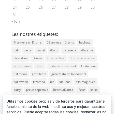
24
25
26
27
28
29
30
31
« Jun
Les nostres etiquetes:
4t aniversari Drums
5è anivrsari Drums
bachata
ball
barra
coctel
disco
discoteca
dissabte
divendres
Drums
Drums Reus
drums reus tanca
drums tanca
festa
festa de tancament
Festa Reus
full moon
gran festa
gran festa de tancament
halloween
kizomba
nit
Nit Reus
nits màgiques
party
preus especials
RecchiaDanza
Reus
salsa
saturday
vip
Utilizamos cookies propias y de terceros para garantizar el
funcionamiento de la web, medir su uso y mejorar nuestros
servicios. Puede aceptar todas las cookies, rechazar las no