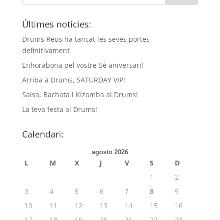
Últimes notícies:
Drums Reus ha tancat les seves portes
definitivament
Enhorabona pel vostre 5è aniversari!
Arriba a Drums, SATURDAY VIP!
Salsa, Bachata i Kizomba al Drums!
La teva festa al Drums!
Calendari:
agosto 2026
L
M
X
J
V
S
D
1
2
3
4
5
6
7
8
9
10
11
12
13
14
15
16
17
18
19
20
21
22
23