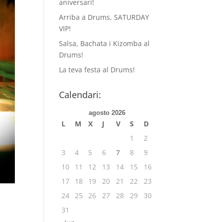
aniversari!
Arriba a Drums, SATURDAY
VIP!
Salsa, Bachata i Kizomba al
Drums!
La teva festa al Drums!
Calendari:
agosto 2026
L
M
X
J
V
S
D
1
2
3
4
5
6
7
8
9
10
11
12
13
14
15
16
17
18
19
20
21
22
23
24
25
26
27
28
29
30
31