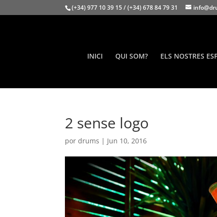
(+34) 977 10 39 15 / (+34) 678 84 79 31
info@dr
INICI
QUI SOM?
ELS NOSTRES ES
2 sense logo
por
drums
|
Jun 10, 2016