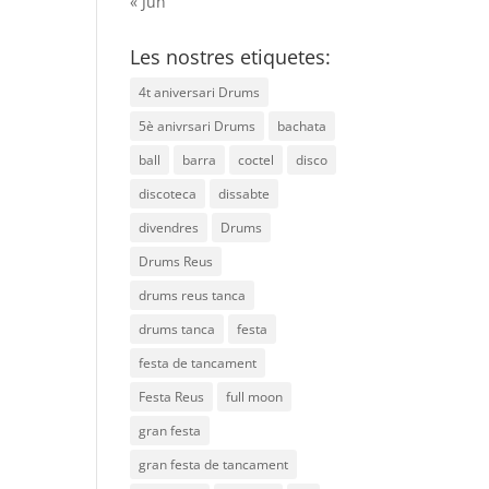
« Jun
Les nostres etiquetes:
4t aniversari Drums
5è anivrsari Drums
bachata
ball
barra
coctel
disco
discoteca
dissabte
divendres
Drums
Drums Reus
drums reus tanca
drums tanca
festa
festa de tancament
Festa Reus
full moon
gran festa
gran festa de tancament