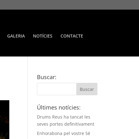
GALERIA
NOTÍCIES
CONTACTE
Buscar:
Últimes notícies:
Drums Reus ha tancat les
seves portes definitivament
Enhorabona pel vostre 5è