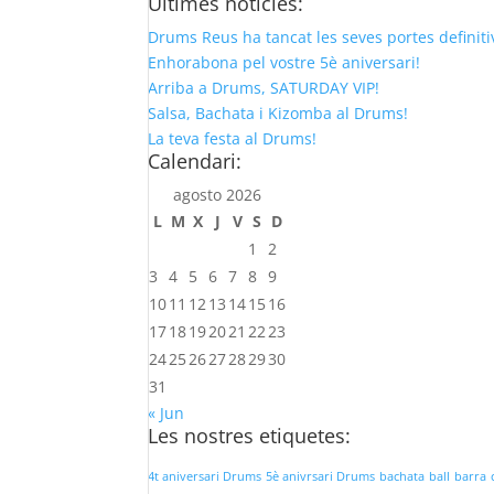
Últimes notícies:
Drums Reus ha tancat les seves portes definit
Enhorabona pel vostre 5è aniversari!
Arriba a Drums, SATURDAY VIP!
Salsa, Bachata i Kizomba al Drums!
La teva festa al Drums!
Calendari:
agosto 2026
L
M
X
J
V
S
D
1
2
3
4
5
6
7
8
9
10
11
12
13
14
15
16
17
18
19
20
21
22
23
24
25
26
27
28
29
30
31
« Jun
Les nostres etiquetes:
4t aniversari Drums
5è anivrsari Drums
bachata
ball
barra