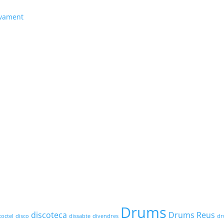
ivament
Drums
discoteca
Drums Reus
coctel
disco
dissabte
divendres
dr