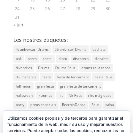
24
25
26
27
28
29
30
31
« Jun
Les nostres etiquetes:
4t aniversari Drums
5è anivrsari Drums
bachata
ball
barra
coctel
disco
discoteca
dissabte
divendres
Drums
Drums Reus
drums reus tanca
drums tanca
festa
festa de tancament
Festa Reus
full moon
gran festa
gran festa de tancament
halloween
kizomba
nit
Nit Reus
nits màgiques
party
preus especials
RecchiaDanza
Reus
salsa
saturday
vip
Utilizamos cookies propias y de terceros para garantizar el
funcionamiento de la web, medir su uso y mejorar nuestros
servicios. Puede aceptar todas las cookies, rechazar las no