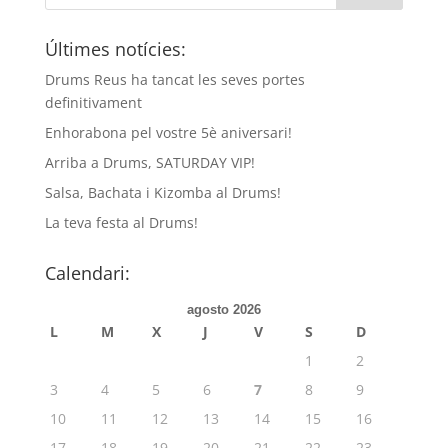
Últimes notícies:
Drums Reus ha tancat les seves portes
definitivament
Enhorabona pel vostre 5è aniversari!
Arriba a Drums, SATURDAY VIP!
Salsa, Bachata i Kizomba al Drums!
La teva festa al Drums!
Calendari:
agosto 2026
L
M
X
J
V
S
D
1
2
3
4
5
6
7
8
9
10
11
12
13
14
15
16
17
18
19
20
21
22
23