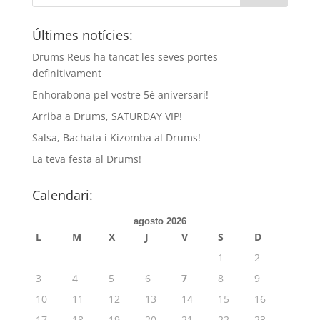
Últimes notícies:
Drums Reus ha tancat les seves portes
definitivament
Enhorabona pel vostre 5è aniversari!
Arriba a Drums, SATURDAY VIP!
Salsa, Bachata i Kizomba al Drums!
La teva festa al Drums!
Calendari:
agosto 2026
L
M
X
J
V
S
D
1
2
3
4
5
6
7
8
9
10
11
12
13
14
15
16
17
18
19
20
21
22
23