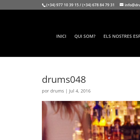
(+34) 977 10 39 15 / (+34) 678 84 79 31
info@dr
INICI
QUI SOM?
ELS NOSTRES ES
drums048
por
drums
|
Jul 4, 2016