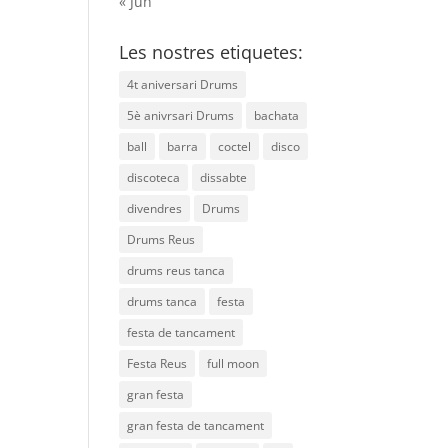
« Jun
Les nostres etiquetes:
4t aniversari Drums
5è anivrsari Drums
bachata
ball
barra
coctel
disco
discoteca
dissabte
divendres
Drums
Drums Reus
drums reus tanca
drums tanca
festa
festa de tancament
Festa Reus
full moon
gran festa
gran festa de tancament