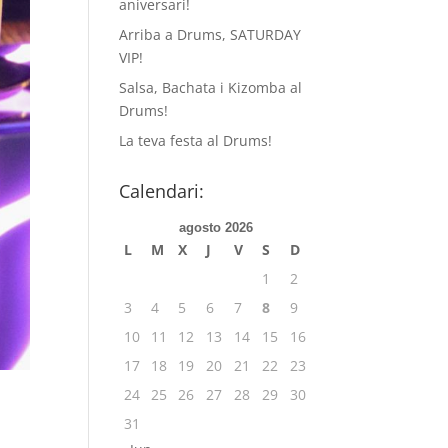
aniversari!
Arriba a Drums, SATURDAY
VIP!
Salsa, Bachata i Kizomba al
Drums!
La teva festa al Drums!
Calendari:
agosto 2026
L
M
X
J
V
S
D
1
2
3
4
5
6
7
8
9
10
11
12
13
14
15
16
17
18
19
20
21
22
23
24
25
26
27
28
29
30
31