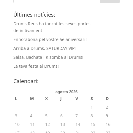
Últimes notícies:
Drums Reus ha tancat les seves portes
definitivament
Enhorabona pel vostre 5è aniversari!
Arriba a Drums, SATURDAY VIP!
Salsa, Bachata i Kizomba al Drums!
La teva festa al Drums!
Calendari:
agosto 2026
L
M
X
J
V
S
D
1
2
3
4
5
6
7
8
9
10
11
12
13
14
15
16
17
18
19
20
21
22
23