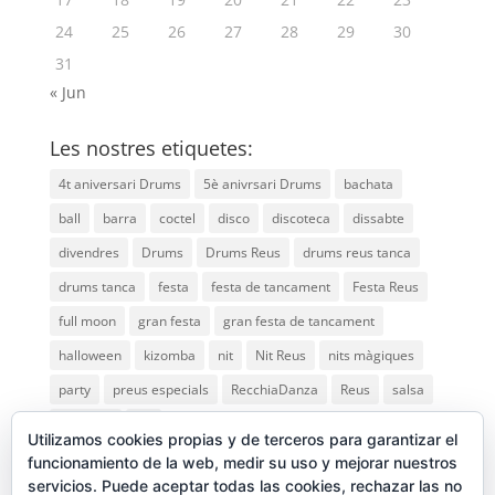
24
25
26
27
28
29
30
31
« Jun
Les nostres etiquetes:
4t aniversari Drums
5è anivrsari Drums
bachata
ball
barra
coctel
disco
discoteca
dissabte
divendres
Drums
Drums Reus
drums reus tanca
drums tanca
festa
festa de tancament
Festa Reus
full moon
gran festa
gran festa de tancament
halloween
kizomba
nit
Nit Reus
nits màgiques
party
preus especials
RecchiaDanza
Reus
salsa
saturday
vip
Utilizamos cookies propias y de terceros para garantizar el
funcionamiento de la web, medir su uso y mejorar nuestros
servicios. Puede aceptar todas las cookies, rechazar las no