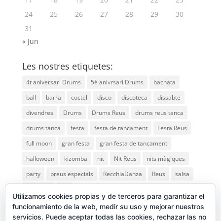
24
25
26
27
28
29
30
31
« Jun
Les nostres etiquetes:
4t aniversari Drums
5è anivrsari Drums
bachata
ball
barra
coctel
disco
discoteca
dissabte
divendres
Drums
Drums Reus
drums reus tanca
drums tanca
festa
festa de tancament
Festa Reus
full moon
gran festa
gran festa de tancament
halloween
kizomba
nit
Nit Reus
nits màgiques
party
preus especials
RecchiaDanza
Reus
salsa
saturday
vip
Utilizamos cookies propias y de terceros para garantizar el
funcionamiento de la web, medir su uso y mejorar nuestros
servicios. Puede aceptar todas las cookies, rechazar las no