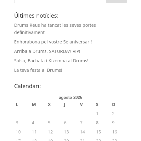
Últimes notícies:
Drums Reus ha tancat les seves portes
definitivament
Enhorabona pel vostre 5è aniversari!
Arriba a Drums, SATURDAY VIP!
Salsa, Bachata i Kizomba al Drums!
La teva festa al Drums!
Calendari:
agosto 2026
L
M
X
J
V
S
D
1
2
3
4
5
6
7
8
9
10
11
12
13
14
15
16
17
18
19
20
21
22
23