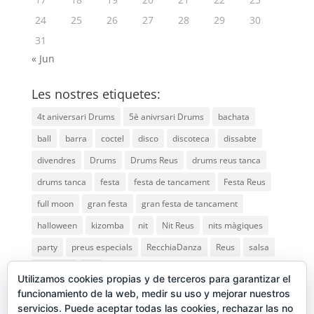
24
25
26
27
28
29
30
31
« Jun
Les nostres etiquetes:
4t aniversari Drums
5è anivrsari Drums
bachata
ball
barra
coctel
disco
discoteca
dissabte
divendres
Drums
Drums Reus
drums reus tanca
drums tanca
festa
festa de tancament
Festa Reus
full moon
gran festa
gran festa de tancament
halloween
kizomba
nit
Nit Reus
nits màgiques
party
preus especials
RecchiaDanza
Reus
salsa
saturday
vip
Utilizamos cookies propias y de terceros para garantizar el
funcionamiento de la web, medir su uso y mejorar nuestros
servicios. Puede aceptar todas las cookies, rechazar las no