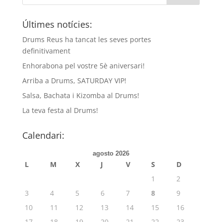
Últimes notícies:
Drums Reus ha tancat les seves portes
definitivament
Enhorabona pel vostre 5è aniversari!
Arriba a Drums, SATURDAY VIP!
Salsa, Bachata i Kizomba al Drums!
La teva festa al Drums!
Calendari:
agosto 2026
L
M
X
J
V
S
D
1
2
3
4
5
6
7
8
9
10
11
12
13
14
15
16
17
18
19
20
21
22
23