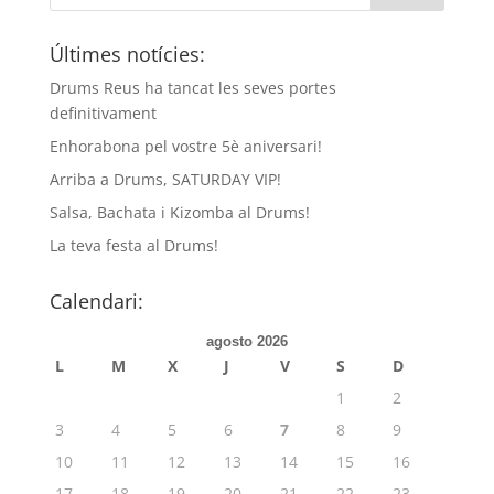
Últimes notícies:
Drums Reus ha tancat les seves portes
definitivament
Enhorabona pel vostre 5è aniversari!
Arriba a Drums, SATURDAY VIP!
Salsa, Bachata i Kizomba al Drums!
La teva festa al Drums!
Calendari:
agosto 2026
L
M
X
J
V
S
D
1
2
3
4
5
6
7
8
9
10
11
12
13
14
15
16
17
18
19
20
21
22
23