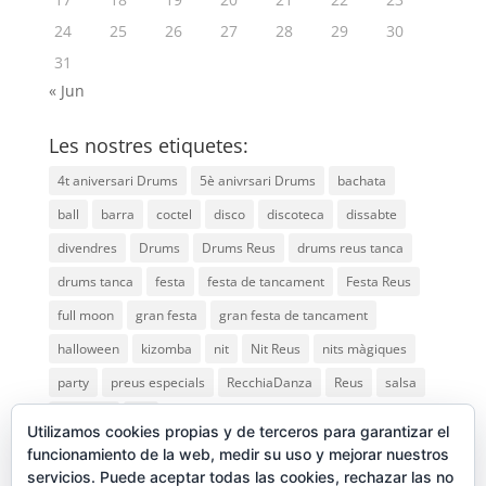
24
25
26
27
28
29
30
31
« Jun
Les nostres etiquetes:
4t aniversari Drums
5è anivrsari Drums
bachata
ball
barra
coctel
disco
discoteca
dissabte
divendres
Drums
Drums Reus
drums reus tanca
drums tanca
festa
festa de tancament
Festa Reus
full moon
gran festa
gran festa de tancament
halloween
kizomba
nit
Nit Reus
nits màgiques
party
preus especials
RecchiaDanza
Reus
salsa
saturday
vip
Utilizamos cookies propias y de terceros para garantizar el
funcionamiento de la web, medir su uso y mejorar nuestros
servicios. Puede aceptar todas las cookies, rechazar las no