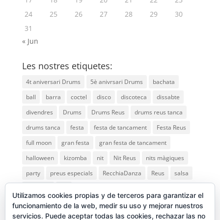
24
25
26
27
28
29
30
31
« Jun
Les nostres etiquetes:
4t aniversari Drums
5è anivrsari Drums
bachata
ball
barra
coctel
disco
discoteca
dissabte
divendres
Drums
Drums Reus
drums reus tanca
drums tanca
festa
festa de tancament
Festa Reus
full moon
gran festa
gran festa de tancament
halloween
kizomba
nit
Nit Reus
nits màgiques
party
preus especials
RecchiaDanza
Reus
salsa
saturday
vip
Utilizamos cookies propias y de terceros para garantizar el
funcionamiento de la web, medir su uso y mejorar nuestros
servicios. Puede aceptar todas las cookies, rechazar las no