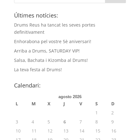
Últimes notícies:
Drums Reus ha tancat les seves portes
definitivament
Enhorabona pel vostre 5è aniversari!
Arriba a Drums, SATURDAY VIP!
Salsa, Bachata i Kizomba al Drums!
La teva festa al Drums!
Calendari:
agosto 2026
L
M
X
J
V
S
D
1
2
3
4
5
6
7
8
9
10
11
12
13
14
15
16
17
18
19
20
21
22
23