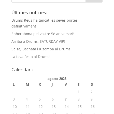
Últimes notícies:
Drums Reus ha tancat les seves portes
definitivament
Enhorabona pel vostre 5è aniversari!
Arriba a Drums, SATURDAY VIP!
Salsa, Bachata i Kizomba al Drums!
La teva festa al Drums!
Calendari:
agosto 2026
L
M
X
J
V
S
D
1
2
3
4
5
6
7
8
9
10
11
12
13
14
15
16
17
18
19
20
21
22
23