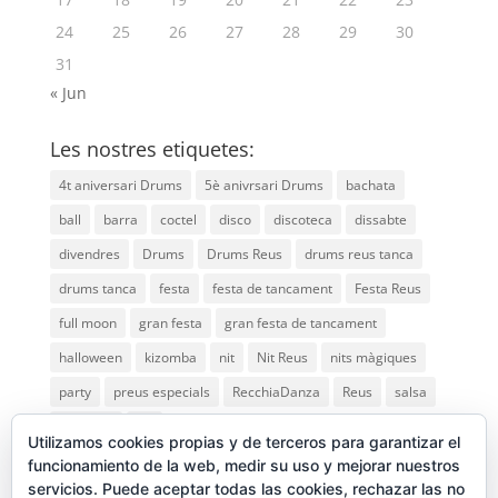
24
25
26
27
28
29
30
31
« Jun
Les nostres etiquetes:
4t aniversari Drums
5è anivrsari Drums
bachata
ball
barra
coctel
disco
discoteca
dissabte
divendres
Drums
Drums Reus
drums reus tanca
drums tanca
festa
festa de tancament
Festa Reus
full moon
gran festa
gran festa de tancament
halloween
kizomba
nit
Nit Reus
nits màgiques
party
preus especials
RecchiaDanza
Reus
salsa
saturday
vip
Utilizamos cookies propias y de terceros para garantizar el
funcionamiento de la web, medir su uso y mejorar nuestros
servicios. Puede aceptar todas las cookies, rechazar las no