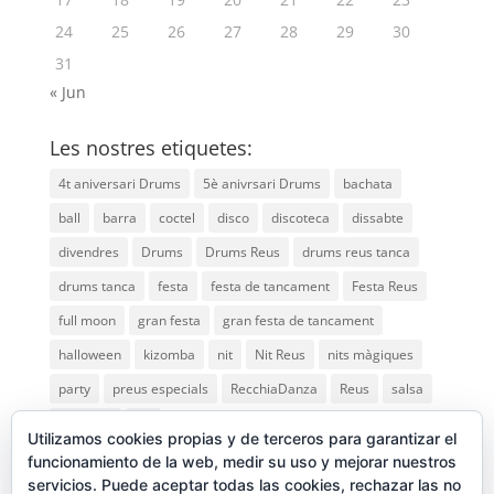
24
25
26
27
28
29
30
31
« Jun
Les nostres etiquetes:
4t aniversari Drums
5è anivrsari Drums
bachata
ball
barra
coctel
disco
discoteca
dissabte
divendres
Drums
Drums Reus
drums reus tanca
drums tanca
festa
festa de tancament
Festa Reus
full moon
gran festa
gran festa de tancament
halloween
kizomba
nit
Nit Reus
nits màgiques
party
preus especials
RecchiaDanza
Reus
salsa
saturday
vip
Utilizamos cookies propias y de terceros para garantizar el
funcionamiento de la web, medir su uso y mejorar nuestros
servicios. Puede aceptar todas las cookies, rechazar las no