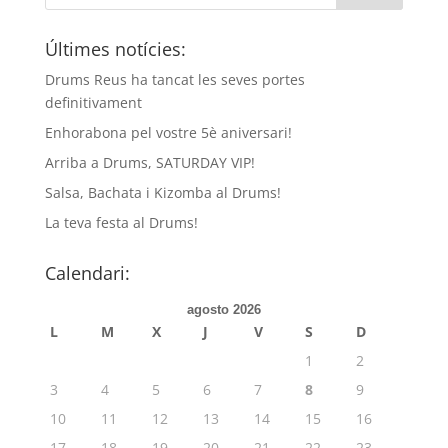
Últimes notícies:
Drums Reus ha tancat les seves portes
definitivament
Enhorabona pel vostre 5è aniversari!
Arriba a Drums, SATURDAY VIP!
Salsa, Bachata i Kizomba al Drums!
La teva festa al Drums!
Calendari:
agosto 2026
L
M
X
J
V
S
D
1
2
3
4
5
6
7
8
9
10
11
12
13
14
15
16
17
18
19
20
21
22
23