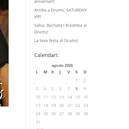
aniversari!
Arriba a Drums, SATURDAY
VIP!
Salsa, Bachata i Kizomba al
Drums!
La teva festa al Drums!
Calendari:
agosto 2026
L
M
X
J
V
S
D
1
2
3
4
5
6
7
8
9
10
11
12
13
14
15
16
17
18
19
20
21
22
23
24
25
26
27
28
29
30
31