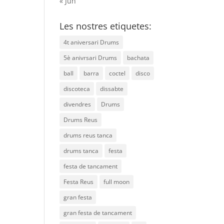
« Jun
Les nostres etiquetes:
4t aniversari Drums
5è anivrsari Drums
bachata
ball
barra
coctel
disco
discoteca
dissabte
divendres
Drums
Drums Reus
drums reus tanca
drums tanca
festa
festa de tancament
Festa Reus
full moon
gran festa
gran festa de tancament