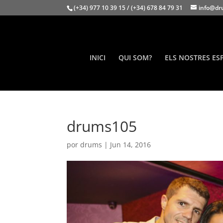
(+34) 977 10 39 15 / (+34) 678 84 79 31
info@dr
INICI
QUI SOM?
ELS NOSTRES ES
drums105
por
drums
|
Jun 14, 2016