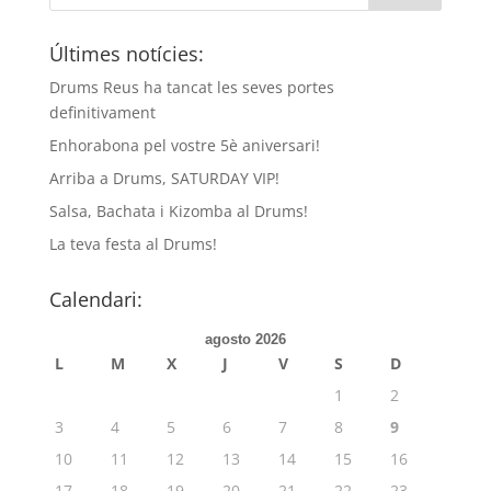
Últimes notícies:
Drums Reus ha tancat les seves portes
definitivament
Enhorabona pel vostre 5è aniversari!
Arriba a Drums, SATURDAY VIP!
Salsa, Bachata i Kizomba al Drums!
La teva festa al Drums!
Calendari:
agosto 2026
L
M
X
J
V
S
D
1
2
3
4
5
6
7
8
9
10
11
12
13
14
15
16
17
18
19
20
21
22
23