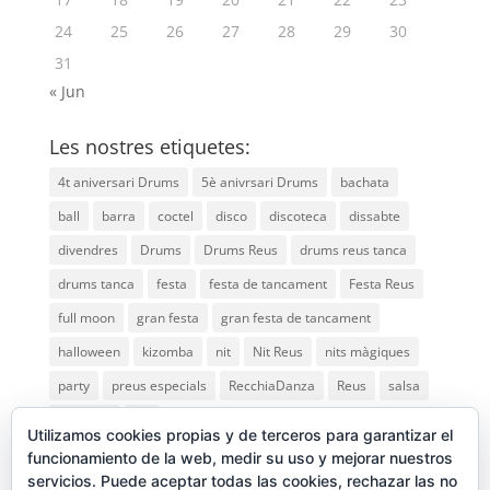
24
25
26
27
28
29
30
31
« Jun
Les nostres etiquetes:
4t aniversari Drums
5è anivrsari Drums
bachata
ball
barra
coctel
disco
discoteca
dissabte
divendres
Drums
Drums Reus
drums reus tanca
drums tanca
festa
festa de tancament
Festa Reus
full moon
gran festa
gran festa de tancament
halloween
kizomba
nit
Nit Reus
nits màgiques
party
preus especials
RecchiaDanza
Reus
salsa
saturday
vip
Utilizamos cookies propias y de terceros para garantizar el
funcionamiento de la web, medir su uso y mejorar nuestros
servicios. Puede aceptar todas las cookies, rechazar las no