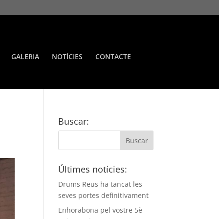
GALERIA
NOTÍCIES
CONTACTE
Buscar:
Últimes notícies:
Drums Reus ha tancat les
seves portes definitivament
Enhorabona pel vostre 5è