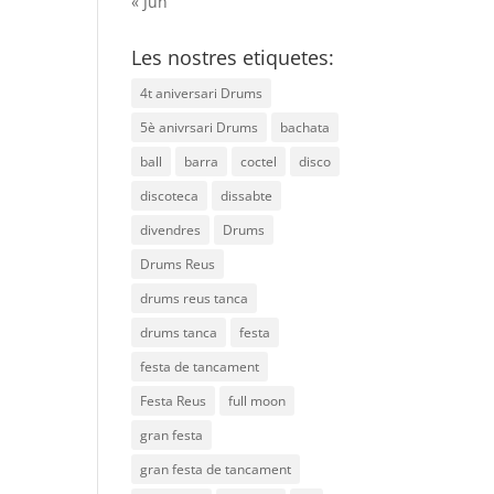
« Jun
Les nostres etiquetes:
4t aniversari Drums
5è anivrsari Drums
bachata
ball
barra
coctel
disco
discoteca
dissabte
divendres
Drums
Drums Reus
drums reus tanca
drums tanca
festa
festa de tancament
Festa Reus
full moon
gran festa
gran festa de tancament