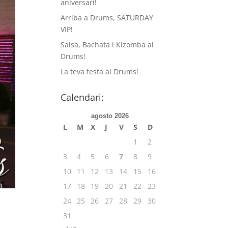
aniversari!
Arriba a Drums, SATURDAY
VIP!
Salsa, Bachata i Kizomba al
Drums!
La teva festa al Drums!
Calendari:
agosto 2026
L
M
X
J
V
S
D
1
2
3
4
5
6
7
8
9
10
11
12
13
14
15
16
17
18
19
20
21
22
23
24
25
26
27
28
29
30
31