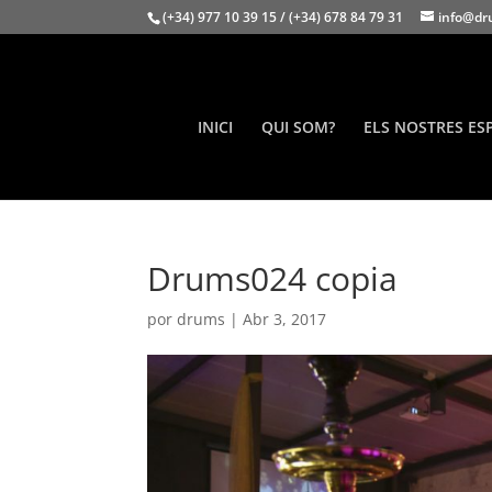
(+34) 977 10 39 15 / (+34) 678 84 79 31
info@dr
INICI
QUI SOM?
ELS NOSTRES ES
Drums024 copia
por
drums
|
Abr 3, 2017