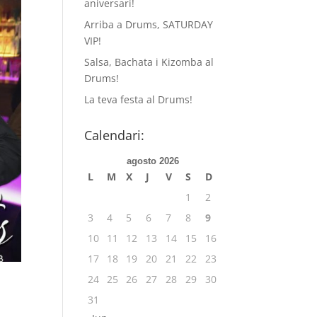
aniversari!
Arriba a Drums, SATURDAY
VIP!
Salsa, Bachata i Kizomba al
Drums!
La teva festa al Drums!
Calendari:
agosto 2026
L
M
X
J
V
S
D
1
2
3
4
5
6
7
8
9
10
11
12
13
14
15
16
17
18
19
20
21
22
23
24
25
26
27
28
29
30
31