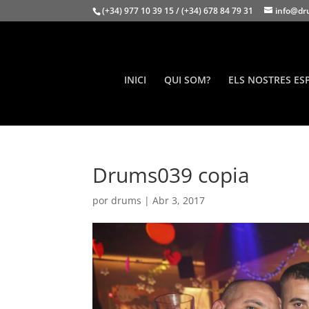
(+34) 977 10 39 15 / (+34) 678 84 79 31
info@dr
INICI
QUI SOM?
ELS NOSTRES ES
Drums039 copia
por
drums
|
Abr 3, 2017