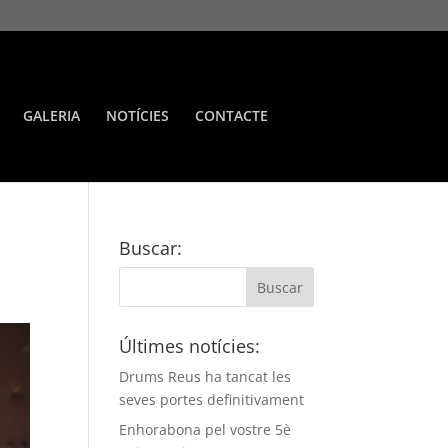
GALERIA
NOTÍCIES
CONTACTE
Buscar:
Últimes notícies:
Drums Reus ha tancat les
seves portes definitivament
Enhorabona pel vostre 5è