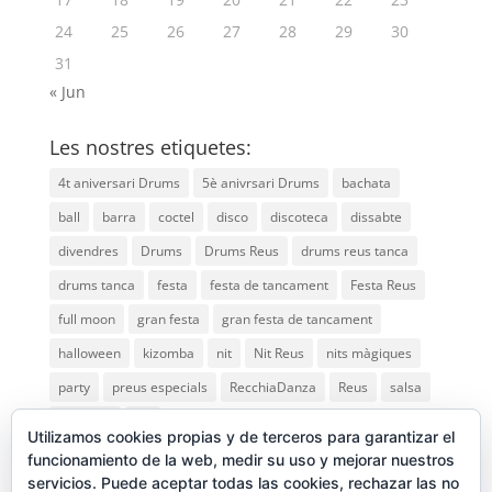
24
25
26
27
28
29
30
31
« Jun
Les nostres etiquetes:
4t aniversari Drums
5è anivrsari Drums
bachata
ball
barra
coctel
disco
discoteca
dissabte
divendres
Drums
Drums Reus
drums reus tanca
drums tanca
festa
festa de tancament
Festa Reus
full moon
gran festa
gran festa de tancament
halloween
kizomba
nit
Nit Reus
nits màgiques
party
preus especials
RecchiaDanza
Reus
salsa
saturday
vip
Utilizamos cookies propias y de terceros para garantizar el
funcionamiento de la web, medir su uso y mejorar nuestros
servicios. Puede aceptar todas las cookies, rechazar las no