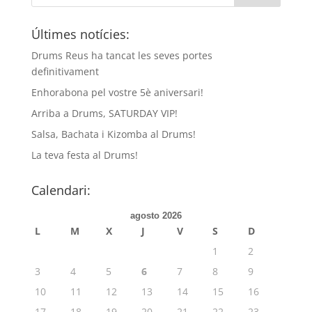
Últimes notícies:
Drums Reus ha tancat les seves portes
definitivament
Enhorabona pel vostre 5è aniversari!
Arriba a Drums, SATURDAY VIP!
Salsa, Bachata i Kizomba al Drums!
La teva festa al Drums!
Calendari:
agosto 2026
L
M
X
J
V
S
D
1
2
3
4
5
6
7
8
9
10
11
12
13
14
15
16
17
18
19
20
21
22
23