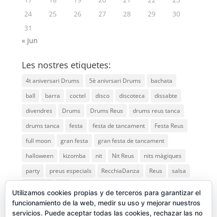
24
25
26
27
28
29
30
31
« Jun
Les nostres etiquetes:
4t aniversari Drums
5è anivrsari Drums
bachata
ball
barra
coctel
disco
discoteca
dissabte
divendres
Drums
Drums Reus
drums reus tanca
drums tanca
festa
festa de tancament
Festa Reus
full moon
gran festa
gran festa de tancament
halloween
kizomba
nit
Nit Reus
nits màgiques
party
preus especials
RecchiaDanza
Reus
salsa
saturday
vip
Utilizamos cookies propias y de terceros para garantizar el
funcionamiento de la web, medir su uso y mejorar nuestros
servicios. Puede aceptar todas las cookies, rechazar las no