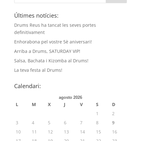
Últimes notícies:
Drums Reus ha tancat les seves portes
definitivament
Enhorabona pel vostre 5è aniversari!
Arriba a Drums, SATURDAY VIP!
Salsa, Bachata i Kizomba al Drums!
La teva festa al Drums!
Calendari:
agosto 2026
L
M
X
J
V
S
D
1
2
3
4
5
6
7
8
9
10
11
12
13
14
15
16
17
18
19
20
21
22
23