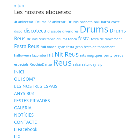
« Jun
Les nostres etiquetes:
4t aniversari Drums
5è anivrsari Drums
bachata
ball
barra
coctel
Drums
discoteca
Drums
disco
dissabte
divendres
Reus
festa
drums reus tanca
drums tanca
festa de tancament
Festa Reus
full moon
gran festa
gran festa de tancament
Nit Reus
nit
halloween
kizomba
nits màgiques
party
preus
Reus
especials
RecchiaDanza
salsa
saturday
vip
INICI
QUI SOM?
ELS NOSTRES ESPAIS
ANYS 80’s
FESTES PRIVADES
GALERIA
NOTÍCIES
CONTACTE
Facebook
X