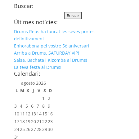
Buscar:
Buscar:
Últimes notícies:
Drums Reus ha tancat les seves portes
definitivament
Enhorabona pel vostre 5è aniversari!
Arriba a Drums, SATURDAY VIP!
Salsa, Bachata i Kizomba al Drums!
La teva festa al Drums!
Calendari:
agosto 2026
L
M
X
J
V
S
D
1
2
3
4
5
6
7
8
9
10
11
12
13
14
15
16
17
18
19
20
21
22
23
24
25
26
27
28
29
30
31