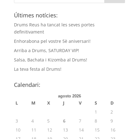
Últimes notícies:
Drums Reus ha tancat les seves portes
definitivament
Enhorabona pel vostre 5è aniversari!
Arriba a Drums, SATURDAY VIP!
Salsa, Bachata i Kizomba al Drums!
La teva festa al Drums!
Calendari:
agosto 2026
L
M
X
J
V
S
D
1
2
3
4
5
6
7
8
9
10
11
12
13
14
15
16
17
18
19
20
21
22
23