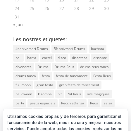
24
25
26
27
28
29
30
31
« Jun
Les nostres etiquetes:
4t aniversari Drums
5è anivrsari Drums
bachata
ball
barra
coctel
disco
discoteca
dissabte
divendres
Drums
Drums Reus
drums reus tanca
drums tanca
festa
festa de tancament
Festa Reus
full moon
gran festa
gran festa de tancament
halloween
kizomba
nit
Nit Reus
nits màgiques
party
preus especials
RecchiaDanza
Reus
salsa
saturday
vip
Utilizamos cookies propias y de terceros para garantizar el
funcionamiento de la web, medir su uso y mejorar nuestros
servicios. Puede aceptar todas las cookies, rechazar las no