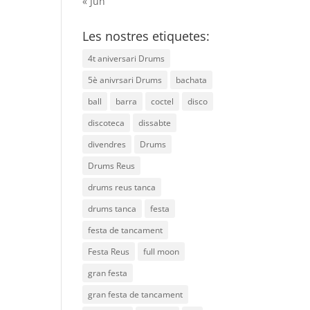
« Jun
Les nostres etiquetes:
4t aniversari Drums
5è anivrsari Drums
bachata
ball
barra
coctel
disco
discoteca
dissabte
divendres
Drums
Drums Reus
drums reus tanca
drums tanca
festa
festa de tancament
Festa Reus
full moon
gran festa
gran festa de tancament