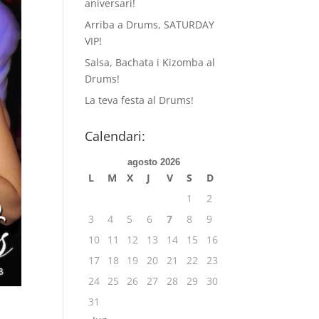
aniversari!
Arriba a Drums, SATURDAY
VIP!
Salsa, Bachata i Kizomba al
Drums!
La teva festa al Drums!
Calendari:
agosto 2026
L
M
X
J
V
S
D
1
2
3
4
5
6
7
8
9
10
11
12
13
14
15
16
17
18
19
20
21
22
23
24
25
26
27
28
29
30
31