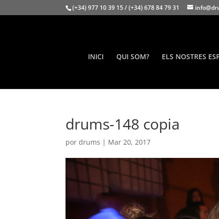
(+34) 977 10 39 15 / (+34) 678 84 79 31
info@dr
INICI
QUI SOM?
ELS NOSTRES ES
drums-148 copia
por
drums
|
Mar 20, 2017