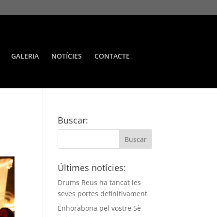
GALERIA
NOTÍCIES
CONTACTE
Buscar:
Últimes notícies:
Drums Reus ha tancat les
seves portes definitivament
Enhorabona pel vostre 5è