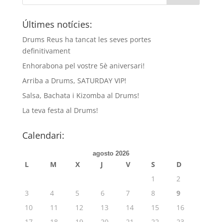
Últimes notícies:
Drums Reus ha tancat les seves portes
definitivament
Enhorabona pel vostre 5è aniversari!
Arriba a Drums, SATURDAY VIP!
Salsa, Bachata i Kizomba al Drums!
La teva festa al Drums!
Calendari:
agosto 2026
L
M
X
J
V
S
D
1
2
3
4
5
6
7
8
9
10
11
12
13
14
15
16
17
18
19
20
21
22
23