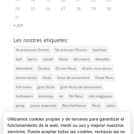
24
25
26
27
28
29
30
31
« Jun
Les nostres etiquetes:
4t aniversari Drums
5è anivrsari Drums
bachata
ball
barra
coctel
disco
discoteca
dissabte
divendres
Drums
Drums Reus
drums reus tanca
drums tanca
festa
festa de tancament
Festa Reus
full moon
gran festa
gran festa de tancament
halloween
kizomba
nit
Nit Reus
nits màgiques
party
preus especials
RecchiaDanza
Reus
salsa
saturday
vip
Utilizamos cookies propias y de terceros para garantizar el
funcionamiento de la web, medir su uso y mejorar nuestros
servicios. Puede aceptar todas las cookies, rechazar las no