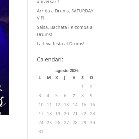
aniversari!
Arriba a Drums, SATURDAY
VIP!
Salsa, Bachata i Kizomba al
Drums!
La teva festa al Drums!
Calendari:
agosto 2026
L
M
X
J
V
S
D
1
2
3
4
5
6
7
8
9
10
11
12
13
14
15
16
17
18
19
20
21
22
23
24
25
26
27
28
29
30
31