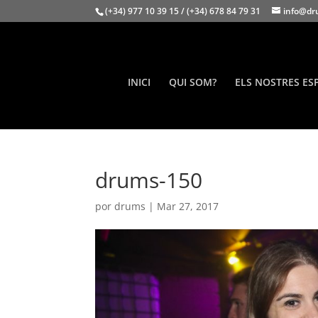
(+34) 977 10 39 15 / (+34) 678 84 79 31
info@dr
INICI
QUI SOM?
ELS NOSTRES ES
drums-150
por
drums
|
Mar 27, 2017