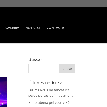
GALERIA
NOTÍCIES
CONTACTE
Buscar:
Últimes notícies:
Drums Reus ha tancat les
seves portes definitivament
Enhorabona pel vostre 5è