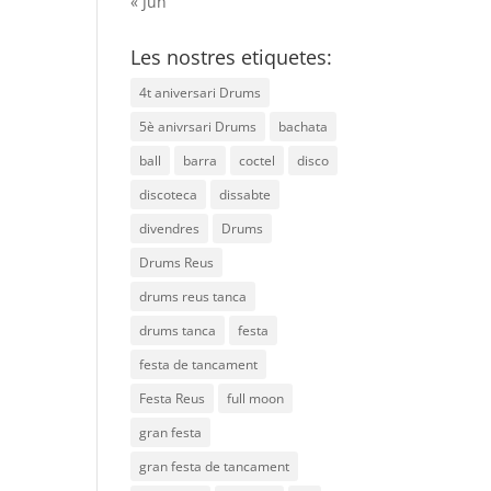
« Jun
Les nostres etiquetes:
4t aniversari Drums
5è anivrsari Drums
bachata
ball
barra
coctel
disco
discoteca
dissabte
divendres
Drums
Drums Reus
drums reus tanca
drums tanca
festa
festa de tancament
Festa Reus
full moon
gran festa
gran festa de tancament