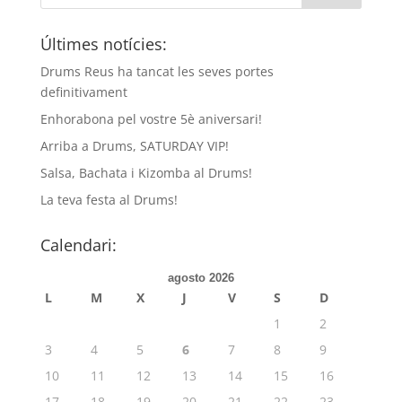
Últimes notícies:
Drums Reus ha tancat les seves portes
definitivament
Enhorabona pel vostre 5è aniversari!
Arriba a Drums, SATURDAY VIP!
Salsa, Bachata i Kizomba al Drums!
La teva festa al Drums!
Calendari:
agosto 2026
L
M
X
J
V
S
D
1
2
3
4
5
6
7
8
9
10
11
12
13
14
15
16
17
18
19
20
21
22
23