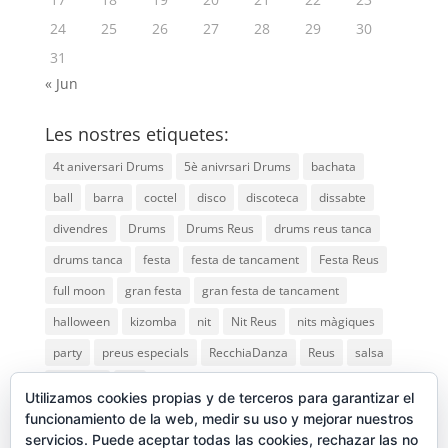
24
25
26
27
28
29
30
31
« Jun
Les nostres etiquetes:
4t aniversari Drums
5è anivrsari Drums
bachata
ball
barra
coctel
disco
discoteca
dissabte
divendres
Drums
Drums Reus
drums reus tanca
drums tanca
festa
festa de tancament
Festa Reus
full moon
gran festa
gran festa de tancament
halloween
kizomba
nit
Nit Reus
nits màgiques
party
preus especials
RecchiaDanza
Reus
salsa
saturday
vip
Utilizamos cookies propias y de terceros para garantizar el
funcionamiento de la web, medir su uso y mejorar nuestros
servicios. Puede aceptar todas las cookies, rechazar las no