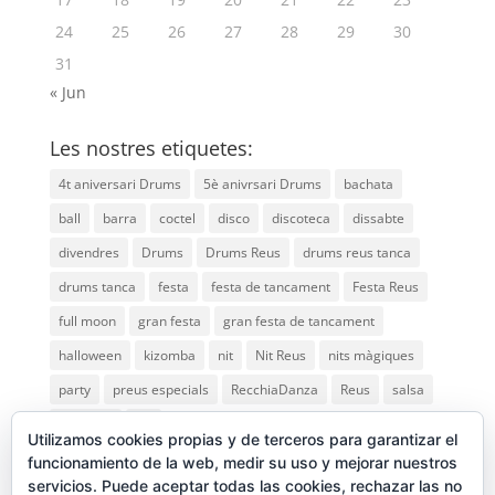
24
25
26
27
28
29
30
31
« Jun
Les nostres etiquetes:
4t aniversari Drums
5è anivrsari Drums
bachata
ball
barra
coctel
disco
discoteca
dissabte
divendres
Drums
Drums Reus
drums reus tanca
drums tanca
festa
festa de tancament
Festa Reus
full moon
gran festa
gran festa de tancament
halloween
kizomba
nit
Nit Reus
nits màgiques
party
preus especials
RecchiaDanza
Reus
salsa
saturday
vip
Utilizamos cookies propias y de terceros para garantizar el
funcionamiento de la web, medir su uso y mejorar nuestros
servicios. Puede aceptar todas las cookies, rechazar las no