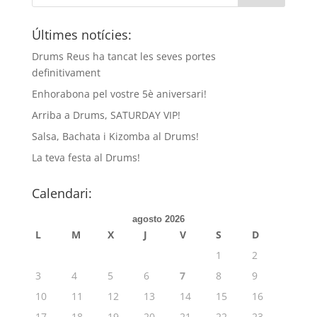
Últimes notícies:
Drums Reus ha tancat les seves portes
definitivament
Enhorabona pel vostre 5è aniversari!
Arriba a Drums, SATURDAY VIP!
Salsa, Bachata i Kizomba al Drums!
La teva festa al Drums!
Calendari:
agosto 2026
L
M
X
J
V
S
D
1
2
3
4
5
6
7
8
9
10
11
12
13
14
15
16
17
18
19
20
21
22
23