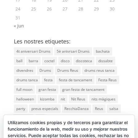
24
25
26
27
28
29
30
31
« Jun
Les nostres etiquetes:
4t aniversari Drums
5è anivrsari Drums
bachata
ball
barra
coctel
disco
discoteca
dissabte
divendres
Drums
Drums Reus
drums reus tanca
drums tanca
festa
festa de tancament
Festa Reus
full moon
gran festa
gran festa de tancament
halloween
kizomba
nit
Nit Reus
nits màgiques
party
preus especials
RecchiaDanza
Reus
salsa
saturday
vip
Utilizamos cookies propias y de terceros para garantizar el
funcionamiento de la web, medir su uso y mejorar nuestros
servicios. Puede aceptar todas las cookies, rechazar las no