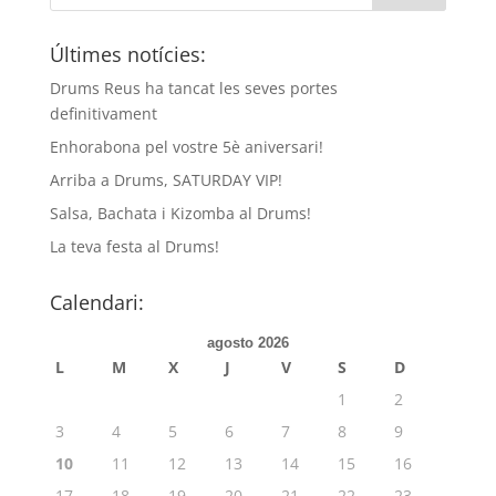
Últimes notícies:
Drums Reus ha tancat les seves portes
definitivament
Enhorabona pel vostre 5è aniversari!
Arriba a Drums, SATURDAY VIP!
Salsa, Bachata i Kizomba al Drums!
La teva festa al Drums!
Calendari:
agosto 2026
L
M
X
J
V
S
D
1
2
3
4
5
6
7
8
9
10
11
12
13
14
15
16
17
18
19
20
21
22
23