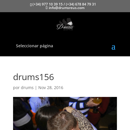
(+34) 977 10 39 15 / (+34) 678 84 79 31
info@drumsreus.com
Seleccionar página
drums156
por
drums
|
Nov 28, 2016