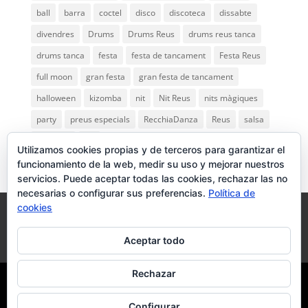
ball
barra
coctel
disco
discoteca
dissabte
divendres
Drums
Drums Reus
drums reus tanca
drums tanca
festa
festa de tancament
Festa Reus
full moon
gran festa
gran festa de tancament
halloween
kizomba
nit
Nit Reus
nits màgiques
party
preus especials
RecchiaDanza
Reus
salsa
saturday
vip
Utilizamos cookies propias y de terceros para garantizar el
funcionamiento de la web, medir su uso y mejorar nuestros
servicios. Puede aceptar todas las cookies, rechazar las no
necesarias o configurar sus preferencias.
Política de
cookies
INICI
QUI SOM?
ELS NOSTRES ESPAIS
ANYS 80’s
FESTES PRIVADES
GALERIA
Aceptar todo
NOTÍCIES
CONTACTE
Rechazar
Dissenyat per
Media Needs
| Tots els drets reservats a
Configurar