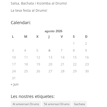
Salsa, Bachata i Kizomba al Drums!
La teva festa al Drums!
Calendari:
agosto 2026
L
M
X
J
V
S
D
1
2
3
4
5
6
7
8
9
10
11
12
13
14
15
16
17
18
19
20
21
22
23
24
25
26
27
28
29
30
31
« Jun
Les nostres etiquetes:
4t aniversari Drums
5è anivrsari Drums
bachata