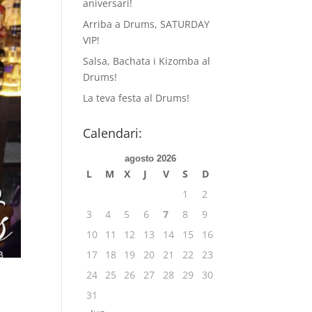
aniversari!
Arriba a Drums, SATURDAY
VIP!
Salsa, Bachata i Kizomba al
Drums!
La teva festa al Drums!
Calendari:
agosto 2026
L
M
X
J
V
S
D
1
2
3
4
5
6
7
8
9
10
11
12
13
14
15
16
17
18
19
20
21
22
23
24
25
26
27
28
29
30
31