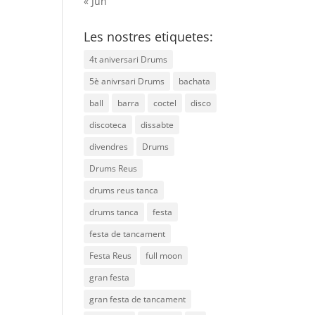
« Jun
Les nostres etiquetes:
4t aniversari Drums
5è anivrsari Drums
bachata
ball
barra
coctel
disco
discoteca
dissabte
divendres
Drums
Drums Reus
drums reus tanca
drums tanca
festa
festa de tancament
Festa Reus
full moon
gran festa
gran festa de tancament