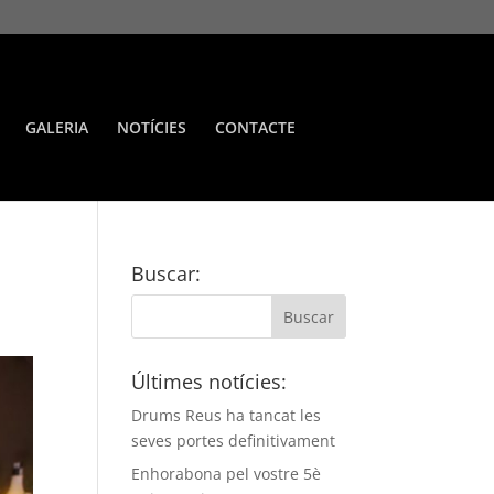
GALERIA
NOTÍCIES
CONTACTE
Buscar:
Últimes notícies:
Drums Reus ha tancat les
seves portes definitivament
Enhorabona pel vostre 5è