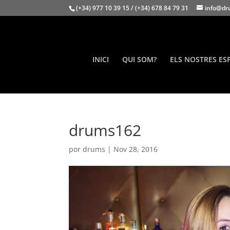
(+34) 977 10 39 15 / (+34) 678 84 79 31
info@dr
INICI
QUI SOM?
ELS NOSTRES ES
drums162
por
drums
|
Nov 28, 2016