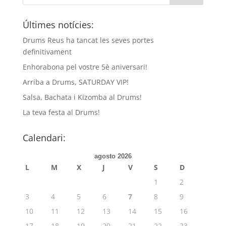
Últimes notícies:
Drums Reus ha tancat les seves portes
definitivament
Enhorabona pel vostre 5è aniversari!
Arriba a Drums, SATURDAY VIP!
Salsa, Bachata i Kizomba al Drums!
La teva festa al Drums!
Calendari:
agosto 2026
L
M
X
J
V
S
D
1
2
3
4
5
6
7
8
9
10
11
12
13
14
15
16
17
18
19
20
21
22
23