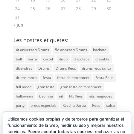
24
25
26
27
28
29
30
31
« Jun
Les nostres etiquetes:
4t aniversari Drums
5è anivrsari Drums
bachata
ball
barra
coctel
disco
discoteca
dissabte
divendres
Drums
Drums Reus
drums reus tanca
drums tanca
festa
festa de tancament
Festa Reus
full moon
gran festa
gran festa de tancament
halloween
kizomba
nit
Nit Reus
nits màgiques
party
preus especials
RecchiaDanza
Reus
salsa
saturday
vip
Utilizamos cookies propias y de terceros para garantizar el
funcionamiento de la web, medir su uso y mejorar nuestros
servicios. Puede aceptar todas las cookies, rechazar las no