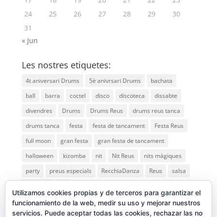
24
25
26
27
28
29
30
31
« Jun
Les nostres etiquetes:
4t aniversari Drums
5è anivrsari Drums
bachata
ball
barra
coctel
disco
discoteca
dissabte
divendres
Drums
Drums Reus
drums reus tanca
drums tanca
festa
festa de tancament
Festa Reus
full moon
gran festa
gran festa de tancament
halloween
kizomba
nit
Nit Reus
nits màgiques
party
preus especials
RecchiaDanza
Reus
salsa
saturday
vip
Utilizamos cookies propias y de terceros para garantizar el
funcionamiento de la web, medir su uso y mejorar nuestros
servicios. Puede aceptar todas las cookies, rechazar las no