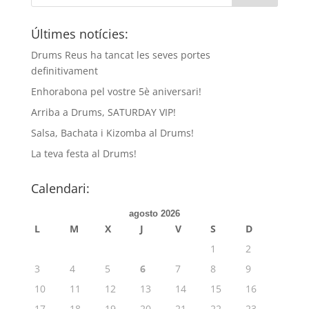
Últimes notícies:
Drums Reus ha tancat les seves portes
definitivament
Enhorabona pel vostre 5è aniversari!
Arriba a Drums, SATURDAY VIP!
Salsa, Bachata i Kizomba al Drums!
La teva festa al Drums!
Calendari:
agosto 2026
L
M
X
J
V
S
D
1
2
3
4
5
6
7
8
9
10
11
12
13
14
15
16
17
18
19
20
21
22
23