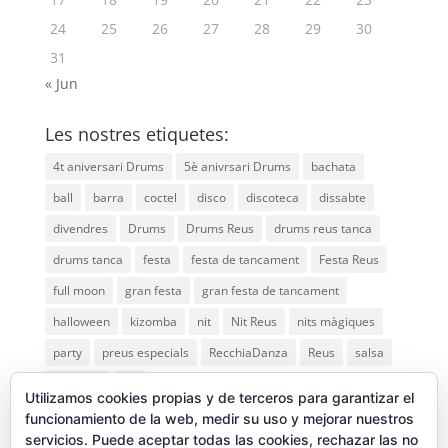
24
25
26
27
28
29
30
31
« Jun
Les nostres etiquetes:
4t aniversari Drums
5è anivrsari Drums
bachata
ball
barra
coctel
disco
discoteca
dissabte
divendres
Drums
Drums Reus
drums reus tanca
drums tanca
festa
festa de tancament
Festa Reus
full moon
gran festa
gran festa de tancament
halloween
kizomba
nit
Nit Reus
nits màgiques
party
preus especials
RecchiaDanza
Reus
salsa
saturday
vip
Utilizamos cookies propias y de terceros para garantizar el
funcionamiento de la web, medir su uso y mejorar nuestros
servicios. Puede aceptar todas las cookies, rechazar las no