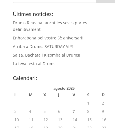
Últimes notícies:
Drums Reus ha tancat les seves portes
definitivament
Enhorabona pel vostre 5è aniversari!
Arriba a Drums, SATURDAY VIP!
Salsa, Bachata i Kizomba al Drums!
La teva festa al Drums!
Calendari:
agosto 2026
L
M
X
J
V
S
D
1
2
3
4
5
6
7
8
9
10
11
12
13
14
15
16
17
18
19
20
21
22
23