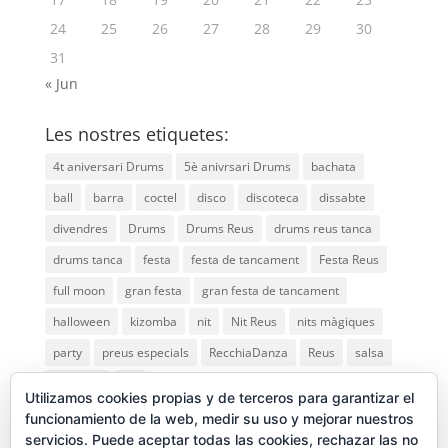
24
25
26
27
28
29
30
31
« Jun
Les nostres etiquetes:
4t aniversari Drums
5è anivrsari Drums
bachata
ball
barra
coctel
disco
discoteca
dissabte
divendres
Drums
Drums Reus
drums reus tanca
drums tanca
festa
festa de tancament
Festa Reus
full moon
gran festa
gran festa de tancament
halloween
kizomba
nit
Nit Reus
nits màgiques
party
preus especials
RecchiaDanza
Reus
salsa
saturday
vip
Utilizamos cookies propias y de terceros para garantizar el
funcionamiento de la web, medir su uso y mejorar nuestros
servicios. Puede aceptar todas las cookies, rechazar las no