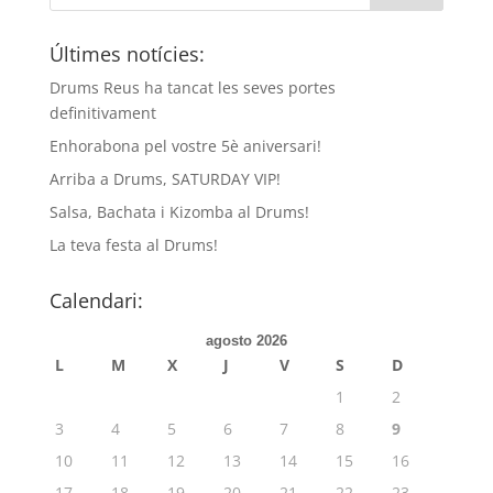
Últimes notícies:
Drums Reus ha tancat les seves portes
definitivament
Enhorabona pel vostre 5è aniversari!
Arriba a Drums, SATURDAY VIP!
Salsa, Bachata i Kizomba al Drums!
La teva festa al Drums!
Calendari:
agosto 2026
L
M
X
J
V
S
D
1
2
3
4
5
6
7
8
9
10
11
12
13
14
15
16
17
18
19
20
21
22
23