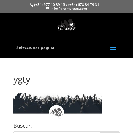
(+34) 977 10 39 15 / (+34) 678 84 79 31
info@drumsreus.com
Seleccionar página
ygty
Buscar: