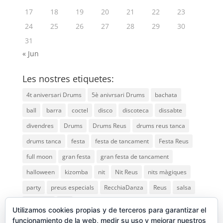
17
18
19
20
21
22
23
24
25
26
27
28
29
30
31
« Jun
Les nostres etiquetes:
4t aniversari Drums
5è anivrsari Drums
bachata
ball
barra
coctel
disco
discoteca
dissabte
divendres
Drums
Drums Reus
drums reus tanca
drums tanca
festa
festa de tancament
Festa Reus
full moon
gran festa
gran festa de tancament
halloween
kizomba
nit
Nit Reus
nits màgiques
party
preus especials
RecchiaDanza
Reus
salsa
saturday
vip
Utilizamos cookies propias y de terceros para garantizar el
funcionamiento de la web, medir su uso y mejorar nuestros