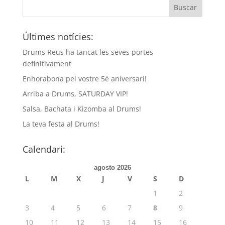
Últimes notícies:
Drums Reus ha tancat les seves portes
definitivament
Enhorabona pel vostre 5è aniversari!
Arriba a Drums, SATURDAY VIP!
Salsa, Bachata i Kizomba al Drums!
La teva festa al Drums!
Calendari:
agosto 2026
L
M
X
J
V
S
D
1
2
3
4
5
6
7
8
9
10
11
12
13
14
15
16